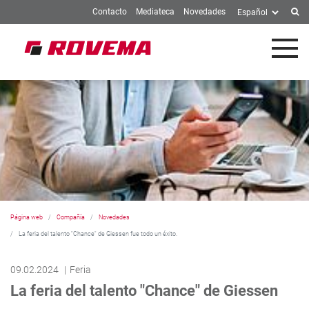
Contacto
Mediateca
Novedades
Skip to Main Content
Página web
Compañía
Novedades
La feria del talento "Chance" de Giessen fue todo un éxito.
09.02.2024
Feria
La feria del talento "Chance" de Giessen