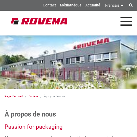
Contact
Médiathèque
Actualité
Skip to Main Content
Page d'accueil
Société
À propos de nous
À propos de nous
Passion for packaging