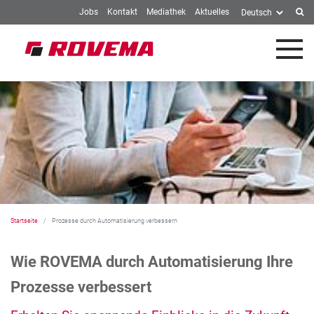
Jobs
Kontakt
Mediathek
Aktuelles
Springe zum Inhalt
Startseite
Prozesse durch Automatisierung verbessern
Wie ROVEMA durch Automatisierung Ihre
Prozesse verbessert