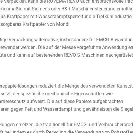
rende Verpacken, kann die ROVEMA REVO auch anspruchsvolle Pac
serienmäßig mit Siemens oder B&R Maschinensteuerung erhältlic
s Kraftpaper mit Wasserdampfsperre für die Tiefkühlindustrie.
ntsorgbares Kraftpapier von Mondi.
haltige Verpackungsalternative, insbesondere für FMCG-Anwendu
verwendet werden. Die auf der Messe vorgeführte Anwendung err
inute und kann auf bestehenden REVO S Maschinen nachgerüstet
ierepapierlösungen reduziert die Menge des verwendeten Kunstst
rsetzt, der spezifische mechanische Eigenschaften wie
Barriereschutz aufweist. Die auf diese Papiere aufgebrachten
ieren gegen Fett und Wasserdampf und gewährleisten die Siegel
kungen ersetzen, die traditionell für FMCG- und Verbraucherpro
aft bei, indem es durch Recycling die Verwendung von Rohstoffe