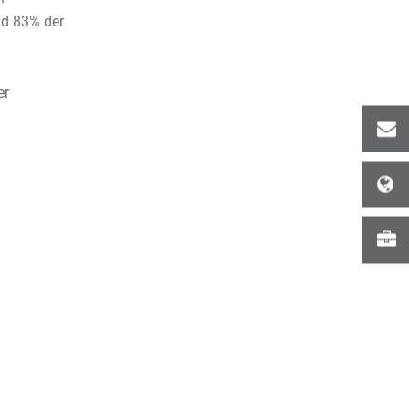
nd 83% der
er