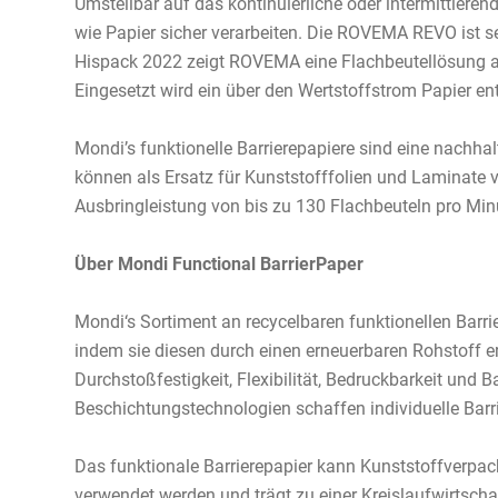
Umstellbar auf das kontinuierliche oder intermittie
wie Papier sicher verarbeiten. Die ROVEMA REVO ist 
Hispack 2022 zeigt ROVEMA eine Flachbeutellösung au
Eingesetzt wird ein über den Wertstoffstrom Papier e
Mondi’s funktionelle Barrierepapiere sind eine nach
können als Ersatz für Kunststofffolien und Laminate 
Ausbringleistung von bis zu 130 Flachbeuteln pro M
Über Mondi Functional BarrierPaper
Mondi‘s Sortiment an recycelbaren funktionellen Barr
indem sie diesen durch einen erneuerbaren Rohstoff e
Durchstoßfestigkeit, Flexibilität, Bedruckbarkeit und 
Beschichtungstechnologien schaffen individuelle Barr
Das funktionale Barrierepapier kann Kunststoffverpac
verwendet werden und trägt zu einer Kreislaufwirtsch