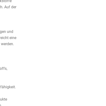
kstoffe
h. Auf der
ngen und
eicht eine
 werden.
offs,
fähigkeit.
dukte
n