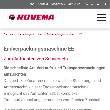
Jobs
Kontakt
Mediathek
Aktuelles
Springe zum Inhalt
Startseite
Verpackungsmaschinen
Endverpackungsmaschinen
EE
Endverpackungsmaschine EE
Zum Aufrichten von Schachteln
Die schnellste Art, Verkaufs- und Transportverpackungen
aufzurichten
Das perfekte Zusammenspiel zwischen Steuerungs- und
Antriebstechnik dieser Endverpackungsmaschine
ermöglicht das Aufrichten selbst komplexer
Transportverpackungsgeometrien vom flachen Zuschnitt.