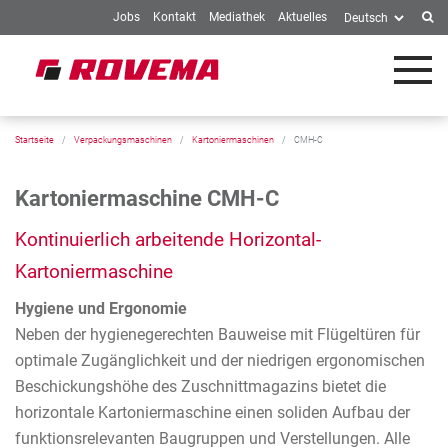
Jobs
Kontakt
Mediathek
Aktuelles
Springe zum Inhalt
Startseite
Verpackungsmaschinen
Kartoniermaschinen
CMH-C
Kartoniermaschine CMH-C
Kontinuierlich arbeitende Horizontal-
Kartoniermaschine
Hygiene und Ergonomie
Neben der hygienegerechten Bauweise mit Flügeltüren für
optimale Zugänglichkeit und der niedrigen ergonomischen
Beschickungshöhe des Zuschnittmagazins bietet die
horizontale Kartoniermaschine einen soliden Aufbau der
funktionsrelevanten Baugruppen und Verstellungen. Alle