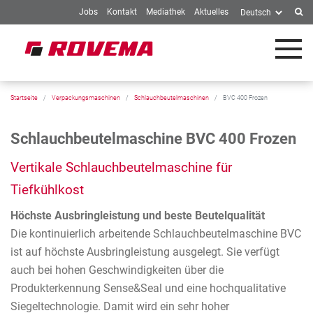
Jobs
Kontakt
Mediathek
Aktuelles
Springe zum Inhalt
Startseite
Verpackungsmaschinen
Schlauchbeutelmaschinen
BVC 400 Frozen
Schlauchbeutelmaschine BVC 400 Frozen
Vertikale Schlauchbeutelmaschine für
Tiefkühlkost
Höchste Ausbringleistung und beste Beutelqualität
Die kontinuierlich arbeitende Schlauchbeutelmaschine BVC
ist auf höchste Ausbringleistung ausgelegt. Sie verfügt
auch bei hohen Geschwindigkeiten über die
Produkterkennung Sense&Seal und eine hochqualitative
Siegeltechnologie. Damit wird ein sehr hoher